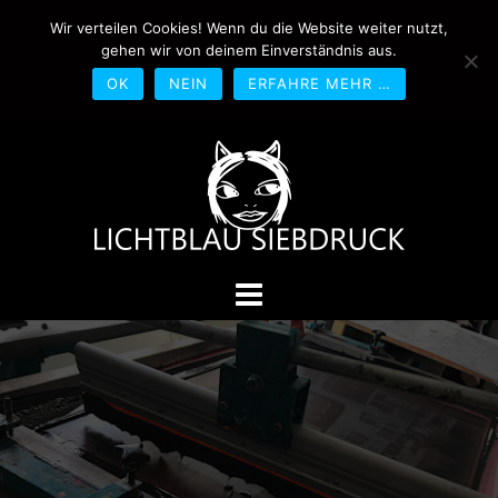
Springe
Wir verteilen Cookies! Wenn du die Website weiter nutzt,
0170-4800361
drucken@lichtblau-
zum
gehen wir von deinem Einverständnis aus.
siebdruck.de
Schwedlerstraße 1 - 5 60314
Inhalt
Frankfurt
OK
NEIN
ERFAHRE MEHR …