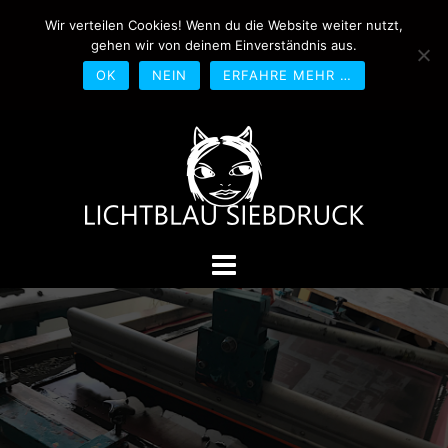
Springe
Wir verteilen Cookies! Wenn du die Website weiter nutzt,
0170-4800361
drucken@lichtblau-
zum
gehen wir von deinem Einverständnis aus.
siebdruck.de
Schwedlerstraße 1 - 5 60314
Inhalt
Frankfurt
OK
NEIN
ERFAHRE MEHR …