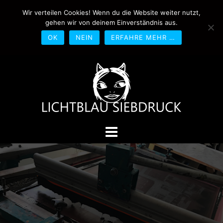
Springe
Wir verteilen Cookies! Wenn du die Website weiter nutzt,
0170-4800361
drucken@lichtblau-
zum
gehen wir von deinem Einverständnis aus.
siebdruck.de
Schwedlerstraße 1 - 5 60314
Inhalt
Frankfurt
OK
NEIN
ERFAHRE MEHR …