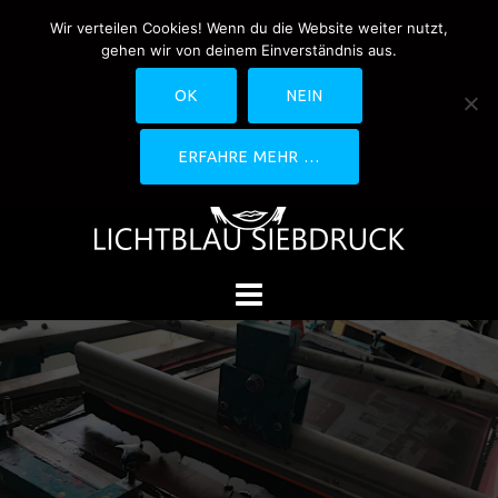
Springe
Wir verteilen Cookies! Wenn du die Website weiter nutzt,
0170-4800361
drucken@lichtblau-
zum
gehen wir von deinem Einverständnis aus.
siebdruck.de
Schwedlerstraße 1 - 5 60314
Inhalt
Frankfurt
OK
NEIN
ERFAHRE MEHR …