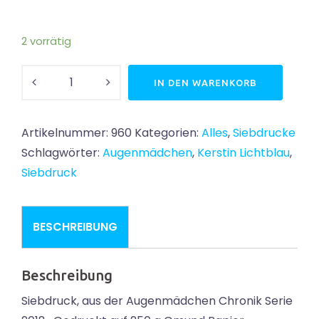
2 vorrätig
Hirschin
IN DEN WARENKORB
in
NYC
Artikelnummer:
960
Kategorien:
Alles
,
Siebdrucke
Menge
Schlagwörter:
Augenmädchen
,
Kerstin Lichtblau
,
Siebdruck
BESCHREIBUNG
Beschreibung
Siebdruck, aus der Augenmädchen Chronik Serie