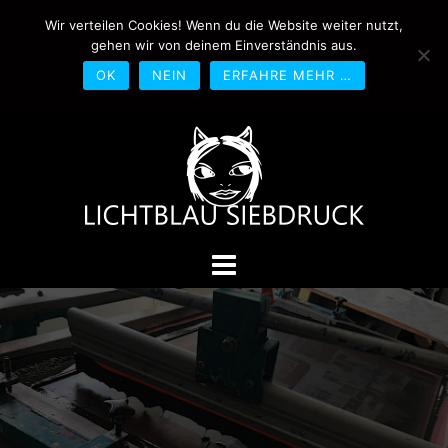
Springe
Wir verteilen Cookies! Wenn du die Website weiter nutzt,
0170-4800361
drucken@lichtblau-
zum
gehen wir von deinem Einverständnis aus.
siebdruck.de
Schwedlerstraße 1 - 5 60314
Inhalt
Frankfurt
OK
NEIN
ERFAHRE MEHR …