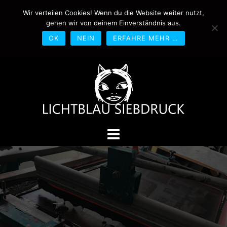
Springe
Wir verteilen Cookies! Wenn du die Website weiter nutzt,
0170-4800361
drucken@lichtblau-
zum
gehen wir von deinem Einverständnis aus.
siebdruck.de
Schwedlerstraße 1 - 5 60314
Inhalt
Frankfurt
OK
NEIN
ERFAHRE MEHR …