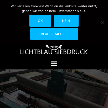
Springe
Wir verteilen Cookies! Wenn du die Website weiter nutzt,
0170-4800361
drucken@lichtblau-
zum
gehen wir von deinem Einverständnis aus.
siebdruck.de
Schwedlerstraße 1 - 5 60314
Inhalt
Frankfurt
OK
NEIN
ERFAHRE MEHR …