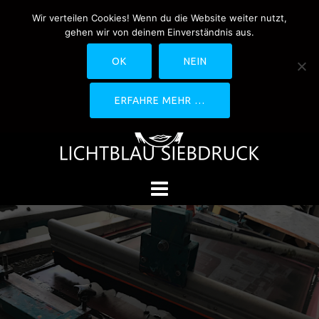
Springe
Wir verteilen Cookies! Wenn du die Website weiter nutzt,
0170-4800361
drucken@lichtblau-
zum
gehen wir von deinem Einverständnis aus.
siebdruck.de
Schwedlerstraße 1 - 5 60314
Inhalt
Frankfurt
OK
NEIN
ERFAHRE MEHR …