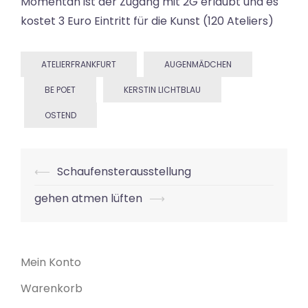
Momentan ist der Zugang mit 2G erlaubt und es
kostet 3 Euro Eintritt für die Kunst (120 Ateliers)
ATELIERFRANKFURT
AUGENMÄDCHEN
BE POET
KERSTIN LICHTBLAU
OSTEND
Beitrags-
⟵
Schaufensterausstellung
Navigation
gehen atmen lüften
⟶
Mein Konto
Warenkorb