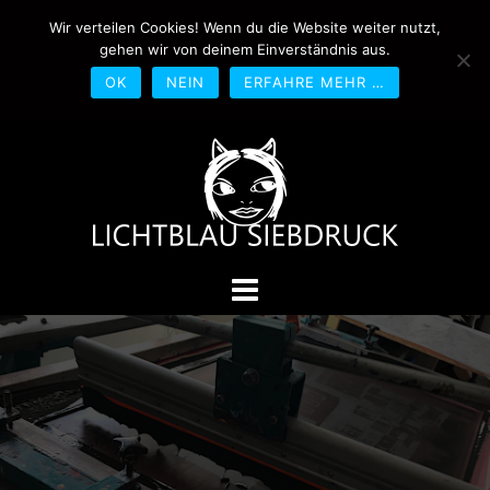
Springe
Wir verteilen Cookies! Wenn du die Website weiter nutzt,
0170-4800361
drucken@lichtblau-
zum
gehen wir von deinem Einverständnis aus.
siebdruck.de
Schwedlerstraße 1 - 5 60314
Inhalt
Frankfurt
OK
NEIN
ERFAHRE MEHR …