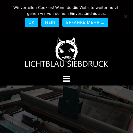
Springe
Wir verteilen Cookies! Wenn du die Website weiter nutzt,
0170-4800361
drucken@lichtblau-
zum
gehen wir von deinem Einverständnis aus.
siebdruck.de
Schwedlerstraße 1 - 5 60314
Inhalt
Frankfurt
OK
NEIN
ERFAHRE MEHR …