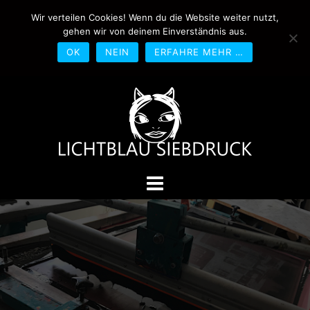
Springe
Wir verteilen Cookies! Wenn du die Website weiter nutzt,
0170-4800361
drucken@lichtblau-
zum
gehen wir von deinem Einverständnis aus.
siebdruck.de
Schwedlerstraße 1 - 5 60314
Inhalt
Frankfurt
OK
NEIN
ERFAHRE MEHR …