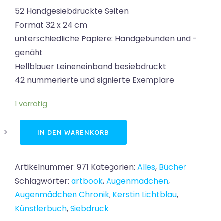
52 Handgesiebdruckte Seiten
Format 32 x 24 cm
unterschiedliche Papiere: Handgebunden und -
genäht
Hellblauer Leineneinband besiebdruckt
42 nummerierte und signierte Exemplare
1 vorrätig
Die
IN DEN WARENKORB
Augenmädchen
Chronik
Artikelnummer:
971
Kategorien:
Alles
,
Bücher
Menge
Schlagwörter:
artbook
,
Augenmädchen
,
Augenmädchen Chronik
,
Kerstin Lichtblau
,
Künstlerbuch
,
Siebdruck