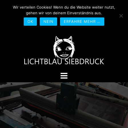
Springe
Wir verteilen Cookies! Wenn du die Website weiter nutzt,
0170-4800361
drucken@lichtblau-
zum
gehen wir von deinem Einverständnis aus.
siebdruck.de
Schwedlerstraße 1 - 5 60314
Inhalt
Frankfurt
OK
NEIN
ERFAHRE MEHR …