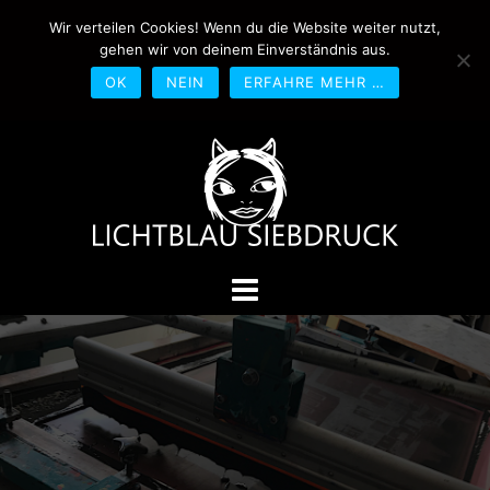
Springe
Wir verteilen Cookies! Wenn du die Website weiter nutzt,
0170-4800361
drucken@lichtblau-
zum
gehen wir von deinem Einverständnis aus.
siebdruck.de
Schwedlerstraße 1 - 5 60314
Inhalt
Frankfurt
OK
NEIN
ERFAHRE MEHR …