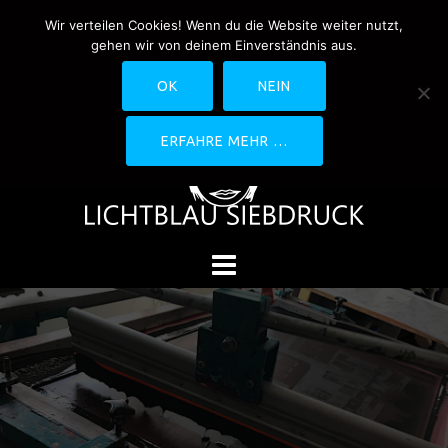
Springe
Wir verteilen Cookies! Wenn du die Website weiter nutzt,
0170-4800361
drucken@lichtblau-
zum
gehen wir von deinem Einverständnis aus.
siebdruck.de
Schwedlerstraße 1 - 5 60314
Inhalt
Frankfurt
OK
NEIN
ERFAHRE MEHR …