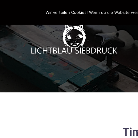
Springe
0170-4800361
drucken@lichtblau-siebdr
zum
Wir verteilen Cookies! Wenn du die Website wei
Inhalt
Ti