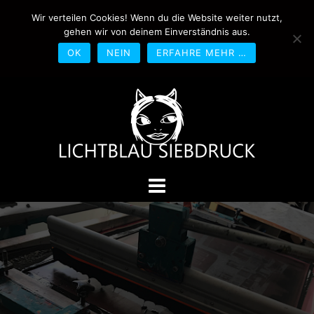
Springe
Wir verteilen Cookies! Wenn du die Website weiter nutzt,
0170-4800361
drucken@lichtblau-
zum
gehen wir von deinem Einverständnis aus.
siebdruck.de
Schwedlerstraße 1 - 5 60314
Inhalt
Frankfurt
OK
NEIN
ERFAHRE MEHR …