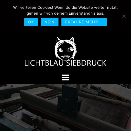
Springe
Wir verteilen Cookies! Wenn du die Website weiter nutzt,
0170-4800361
drucken@lichtblau-
zum
gehen wir von deinem Einverständnis aus.
siebdruck.de
Schwedlerstraße 1 - 5 60314
Inhalt
Frankfurt
OK
NEIN
ERFAHRE MEHR …