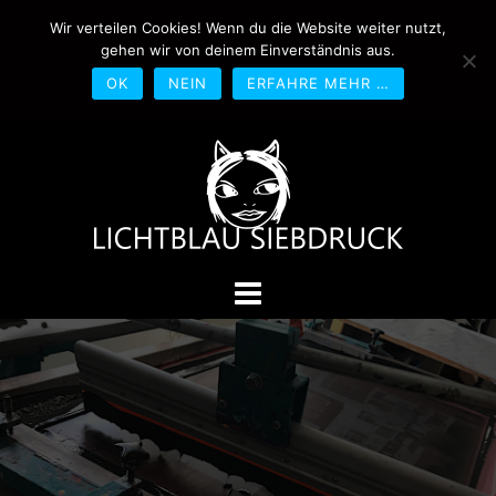
Springe
Wir verteilen Cookies! Wenn du die Website weiter nutzt,
0170-4800361
drucken@lichtblau-
zum
gehen wir von deinem Einverständnis aus.
siebdruck.de
Schwedlerstraße 1 - 5 60314
Inhalt
Frankfurt
OK
NEIN
ERFAHRE MEHR …