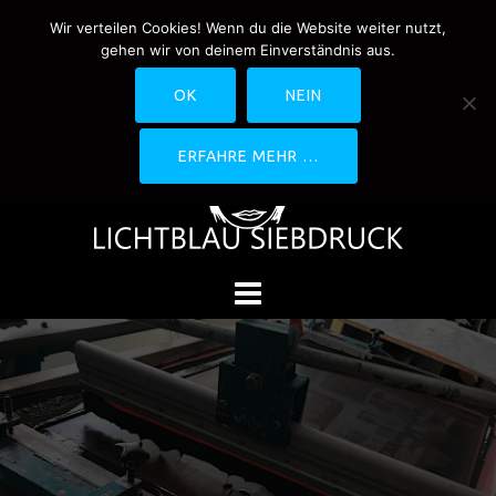
Springe
Wir verteilen Cookies! Wenn du die Website weiter nutzt,
0170-4800361
drucken@lichtblau-
zum
gehen wir von deinem Einverständnis aus.
siebdruck.de
Schwedlerstraße 1 - 5 60314
Inhalt
Frankfurt
OK
NEIN
ERFAHRE MEHR …