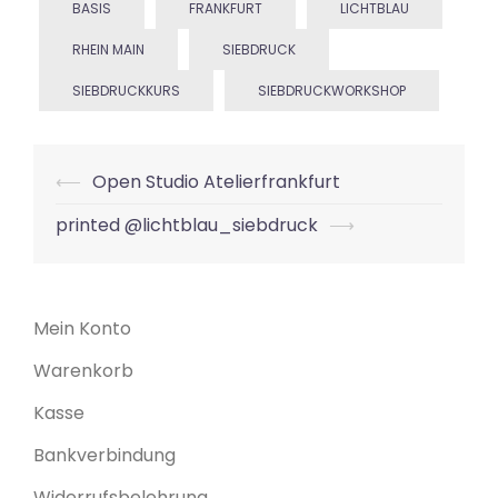
BASIS
FRANKFURT
LICHTBLAU
RHEIN MAIN
SIEBDRUCK
SIEBDRUCKKURS
SIEBDRUCKWORKSHOP
Beitrags-
⟵
Open Studio Atelierfrankfurt
Navigation
printed @lichtblau_siebdruck
⟶
Mein Konto
Warenkorb
Kasse
Bankverbindung
Widerrufsbelehrung