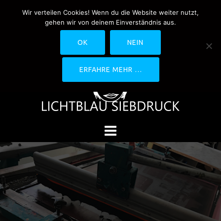
Springe
Wir verteilen Cookies! Wenn du die Website weiter nutzt,
0170-4800361
drucken@lichtblau-
zum
gehen wir von deinem Einverständnis aus.
siebdruck.de
Schwedlerstraße 1 - 5 60314
Inhalt
Frankfurt
OK
NEIN
ERFAHRE MEHR …