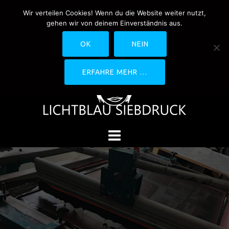
Springe
Wir verteilen Cookies! Wenn du die Website weiter nutzt,
0170-4800361
drucken@lichtblau-
zum
gehen wir von deinem Einverständnis aus.
siebdruck.de
Schwedlerstraße 1 - 5 60314
Inhalt
Frankfurt
OK
NEIN
ERFAHRE MEHR …