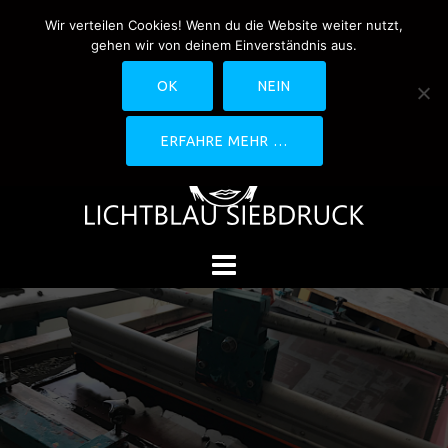
Springe
Wir verteilen Cookies! Wenn du die Website weiter nutzt,
0170-4800361
drucken@lichtblau-
zum
gehen wir von deinem Einverständnis aus.
siebdruck.de
Schwedlerstraße 1 - 5 60314
Inhalt
Frankfurt
OK
NEIN
ERFAHRE MEHR …