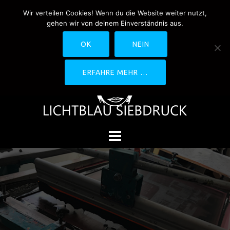
Springe
Wir verteilen Cookies! Wenn du die Website weiter nutzt,
0170-4800361
drucken@lichtblau-
zum
gehen wir von deinem Einverständnis aus.
siebdruck.de
Schwedlerstraße 1 - 5 60314
Inhalt
Frankfurt
OK
NEIN
ERFAHRE MEHR …