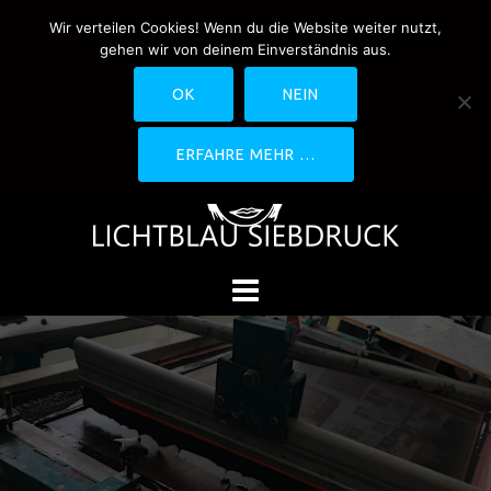
Springe
Wir verteilen Cookies! Wenn du die Website weiter nutzt,
0170-4800361
drucken@lichtblau-
zum
gehen wir von deinem Einverständnis aus.
siebdruck.de
Schwedlerstraße 1 - 5 60314
Inhalt
Frankfurt
OK
NEIN
ERFAHRE MEHR …