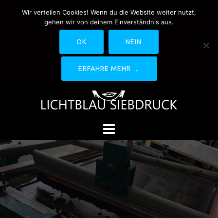
Springe
Wir verteilen Cookies! Wenn du die Website weiter nutzt,
0170-4800361
drucken@lichtblau-
zum
gehen wir von deinem Einverständnis aus.
siebdruck.de
Schwedlerstraße 1 - 5 60314
Inhalt
Frankfurt
OK
NEIN
ERFAHRE MEHR …