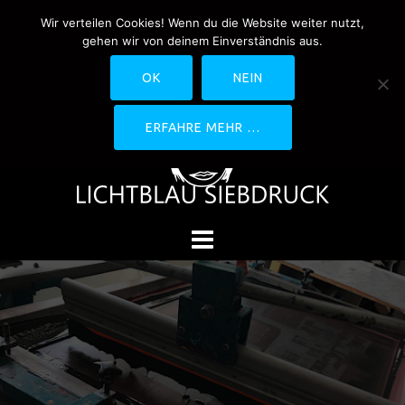
Springe
Wir verteilen Cookies! Wenn du die Website weiter nutzt,
0170-4800361
drucken@lichtblau-
zum
gehen wir von deinem Einverständnis aus.
siebdruck.de
Schwedlerstraße 1 - 5 60314
Inhalt
Frankfurt
OK
NEIN
ERFAHRE MEHR …