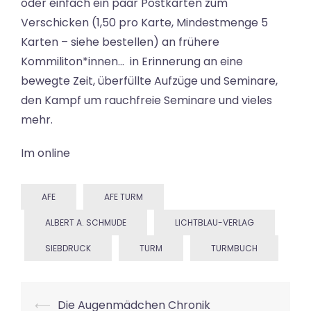
oder einfach ein paar Postkarten zum
Verschicken (1,50 pro Karte, Mindestmenge 5
Karten – siehe bestellen) an frühere
Kommiliton*innen… in Erinnerung an eine
bewegte Zeit, überfüllte Aufzüge und Seminare,
den Kampf um rauchfreie Seminare und vieles
mehr.
Im online
AFE
AFE TURM
ALBERT A. SCHMUDE
LICHTBLAU-VERLAG
SIEBDRUCK
TURM
TURMBUCH
Beitrags-
⟵
Die Augenmädchen Chronik