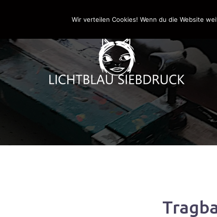
Springe
0170-4800361
drucken@lichtblau-siebdr
zum
Wir verteilen Cookies! Wenn du die Website wei
Inhalt
Tragba