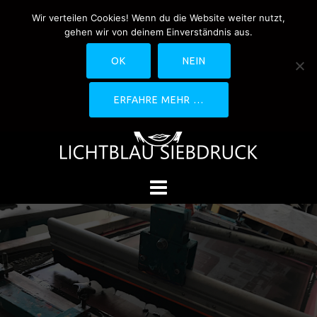
Springe
Wir verteilen Cookies! Wenn du die Website weiter nutzt,
0170-4800361
drucken@lichtblau-
zum
gehen wir von deinem Einverständnis aus.
siebdruck.de
Schwedlerstraße 1 - 5 60314
Inhalt
Frankfurt
OK
NEIN
ERFAHRE MEHR …