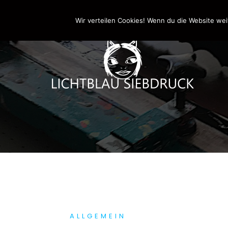
Springe
0170-4800361
drucken@lichtblau-siebdr
zum
Wir verteilen Cookies! Wenn du die Website wei
Inhalt
ALLGEMEIN