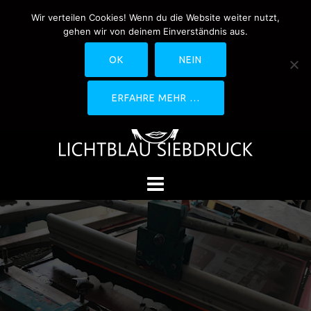
Springe
Wir verteilen Cookies! Wenn du die Website weiter nutzt,
0170-4800361
drucken@lichtblau-
zum
gehen wir von deinem Einverständnis aus.
siebdruck.de
Schwedlerstraße 1 - 5 60314
Inhalt
Frankfurt
OK
NEIN
ERFAHRE MEHR …