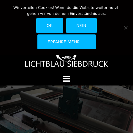
Springe
Wir verteilen Cookies! Wenn du die Website weiter nutzt,
0170-4800361
drucken@lichtblau-
zum
gehen wir von deinem Einverständnis aus.
siebdruck.de
Schwedlerstraße 1 - 5 60314
Inhalt
Frankfurt
OK
NEIN
ERFAHRE MEHR …