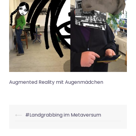
Augmented Reality mit Augenmädchen
Beitrags-
⟵
#Landgrabbing im Metaversum
Navigation