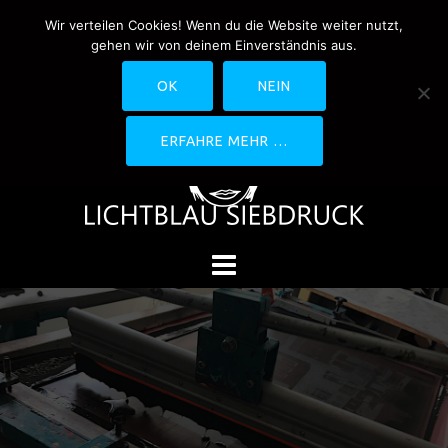
Springe
Wir verteilen Cookies! Wenn du die Website weiter nutzt,
0170-4800361
drucken@lichtblau-
zum
gehen wir von deinem Einverständnis aus.
siebdruck.de
Schwedlerstraße 1 - 5 60314
Inhalt
Frankfurt
OK
NEIN
ERFAHRE MEHR …