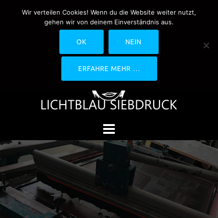
Springe
Wir verteilen Cookies! Wenn du die Website weiter nutzt,
0170-4800361
drucken@lichtblau-
zum
gehen wir von deinem Einverständnis aus.
siebdruck.de
Schwedlerstraße 1 - 5 60314
Inhalt
Frankfurt
OK
NEIN
ERFAHRE MEHR …