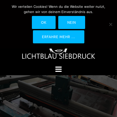
Springe
Wir verteilen Cookies! Wenn du die Website weiter nutzt,
0170-4800361
drucken@lichtblau-
zum
gehen wir von deinem Einverständnis aus.
siebdruck.de
Schwedlerstraße 1 - 5 60314
Inhalt
Frankfurt
OK
NEIN
ERFAHRE MEHR …