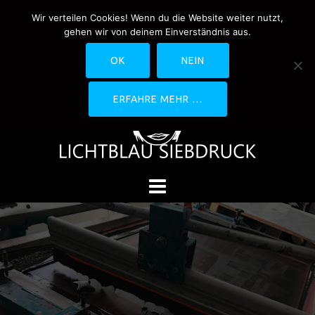
Springe
Wir verteilen Cookies! Wenn du die Website weiter nutzt,
0170-4800361
drucken@lichtblau-
zum
gehen wir von deinem Einverständnis aus.
siebdruck.de
Schwedlerstraße 1 - 5 60314
Inhalt
Frankfurt
OK
NEIN
ERFAHRE MEHR …