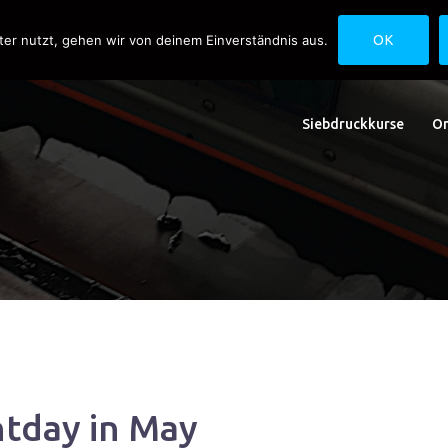
uck.de
Schwedlerstraße 1 - 5 60314 Frankfurt
ter nutzt, gehen wir von deinem Einverständnis aus.
OK
Siebdruckkurse
On
ntday in May