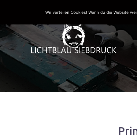
Springe
0170-4800361
drucken@lichtblau-siebdr
zum
Wir verteilen Cookies! Wenn du die Website wei
Inhalt
Pri