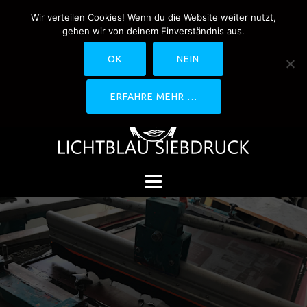
Springe
Wir verteilen Cookies! Wenn du die Website weiter nutzt,
0170-4800361
drucken@lichtblau-
zum
gehen wir von deinem Einverständnis aus.
siebdruck.de
Schwedlerstraße 1 - 5 60314
Inhalt
Frankfurt
OK
NEIN
ERFAHRE MEHR …