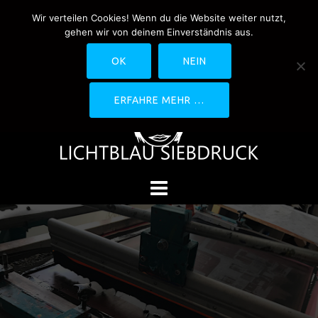
Springe
Wir verteilen Cookies! Wenn du die Website weiter nutzt,
0170-4800361
drucken@lichtblau-
zum
gehen wir von deinem Einverständnis aus.
siebdruck.de
Schwedlerstraße 1 - 5 60314
Inhalt
Frankfurt
OK
NEIN
ERFAHRE MEHR …