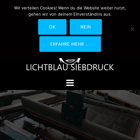
Springe
Wir verteilen Cookies! Wenn du die Website weiter nutzt,
0170-4800361
drucken@lichtblau-
zum
gehen wir von deinem Einverständnis aus.
siebdruck.de
Schwedlerstraße 1 - 5 60314
Inhalt
Frankfurt
OK
NEIN
ERFAHRE MEHR …