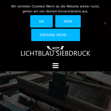
Springe
Wir verteilen Cookies! Wenn du die Website weiter nutzt,
0170-4800361
drucken@lichtblau-
zum
gehen wir von deinem Einverständnis aus.
siebdruck.de
Schwedlerstraße 1 - 5 60314
Inhalt
Frankfurt
OK
NEIN
ERFAHRE MEHR …