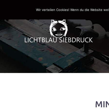
Springe
0170-4800361
drucken@lichtblau-siebdr
zum
Wir verteilen Cookies! Wenn du die Website wei
Inhalt
MI