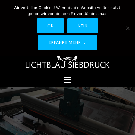
Springe
Wir verteilen Cookies! Wenn du die Website weiter nutzt,
0170-4800361
drucken@lichtblau-
zum
gehen wir von deinem Einverständnis aus.
siebdruck.de
Schwedlerstraße 1 - 5 60314
Inhalt
Frankfurt
OK
NEIN
ERFAHRE MEHR …