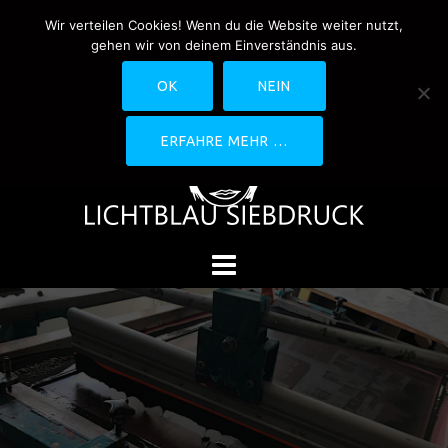
Springe
Wir verteilen Cookies! Wenn du die Website weiter nutzt,
0170-4800361
drucken@lichtblau-
zum
gehen wir von deinem Einverständnis aus.
siebdruck.de
Schwedlerstraße 1 - 5 60314
Inhalt
Frankfurt
OK
NEIN
ERFAHRE MEHR …