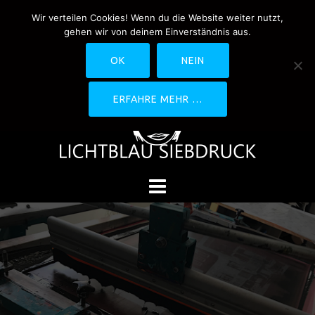
Springe
Wir verteilen Cookies! Wenn du die Website weiter nutzt,
0170-4800361
drucken@lichtblau-
zum
gehen wir von deinem Einverständnis aus.
siebdruck.de
Schwedlerstraße 1 - 5 60314
Inhalt
Frankfurt
OK
NEIN
ERFAHRE MEHR …