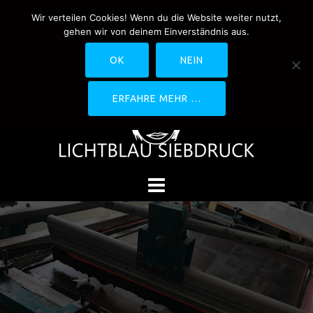
Springe
Wir verteilen Cookies! Wenn du die Website weiter nutzt,
0170-4800361
drucken@lichtblau-
zum
gehen wir von deinem Einverständnis aus.
siebdruck.de
Schwedlerstraße 1 - 5 60314
Inhalt
Frankfurt
OK
NEIN
ERFAHRE MEHR …