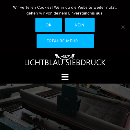
Springe
Wir verteilen Cookies! Wenn du die Website weiter nutzt,
0170-4800361
drucken@lichtblau-
zum
gehen wir von deinem Einverständnis aus.
siebdruck.de
Schwedlerstraße 1 - 5 60314
Inhalt
Frankfurt
OK
NEIN
ERFAHRE MEHR …