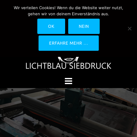
Springe
Wir verteilen Cookies! Wenn du die Website weiter nutzt,
0170-4800361
drucken@lichtblau-
zum
gehen wir von deinem Einverständnis aus.
siebdruck.de
Schwedlerstraße 1 - 5 60314
Inhalt
Frankfurt
OK
NEIN
ERFAHRE MEHR …