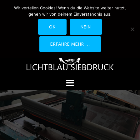
Springe
Wir verteilen Cookies! Wenn du die Website weiter nutzt,
0170-4800361
drucken@lichtblau-
zum
gehen wir von deinem Einverständnis aus.
siebdruck.de
Schwedlerstraße 1 - 5 60314
Inhalt
Frankfurt
OK
NEIN
ERFAHRE MEHR …