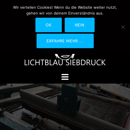
Springe
Wir verteilen Cookies! Wenn du die Website weiter nutzt,
0170-4800361
drucken@lichtblau-
zum
gehen wir von deinem Einverständnis aus.
siebdruck.de
Schwedlerstraße 1 - 5 60314
Inhalt
Frankfurt
OK
NEIN
ERFAHRE MEHR …