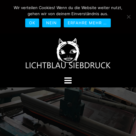
Springe
Wir verteilen Cookies! Wenn du die Website weiter nutzt,
0170-4800361
drucken@lichtblau-
zum
gehen wir von deinem Einverständnis aus.
siebdruck.de
Schwedlerstraße 1 - 5 60314
Inhalt
Frankfurt
OK
NEIN
ERFAHRE MEHR …